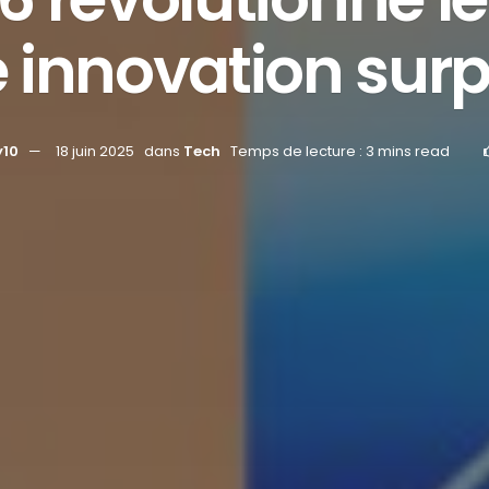
 innovation surp
y10
18 juin 2025
dans
Tech
Temps de lecture : 3 mins read