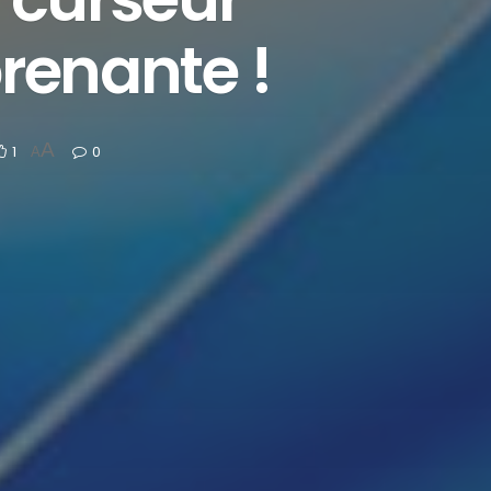
renante !
A
1
0
A