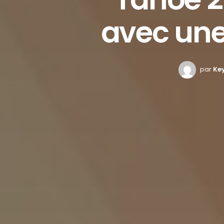
avec une
par
Ke