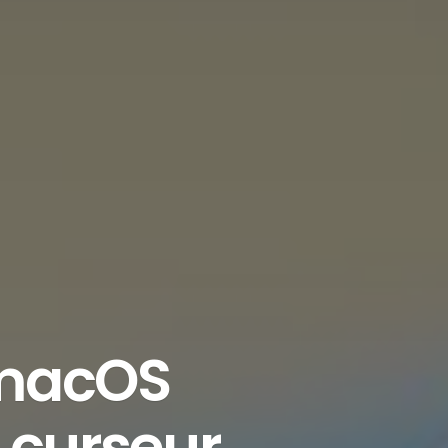
macOS
 curseur