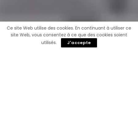
Ce site Web utilise des cookies. En continuant à utiliser ce
site Web, vous consentez à ce que des cookies soient
utilisés.
J'accepte
Vous pourriez aussi
aimer
Samsung’s Android XR Headset: Why This $1,800
Gaming Revolution Is a Must-Have!
Arlo Révolutionne la Sécurité Domestique :
Découvrez ses Nouvelles Caméras Pan/Tilt à Prix
Mini dans la Gamme Essentielle !