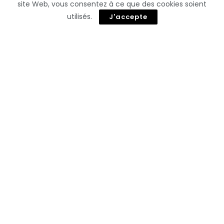
site Web, vous consentez à ce que des cookies soient
utilisés.
J'accepte
Vous pourriez aussi
aimer
Voici un titre légèrement putaclic et optimisé pour
le SEO : « Découvrez les 10 Meilleures Applications de
Voyage qui Transformeront Votre Aventure ! »
Les Meilleures Astuces pour Réserver un Hôtel Moins
Cher Cet Été : Découvrez Où Économiser!
Découvrez l’Art de la Détente : Une Évasion
Inoubliable entre Nature et Bien-Être!