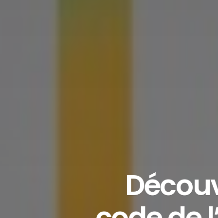
Découv
code de l