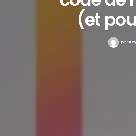
(et pour
par
Ke