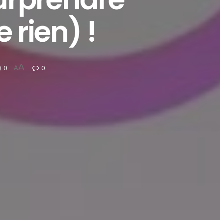
e rien) !
A
0
0
A