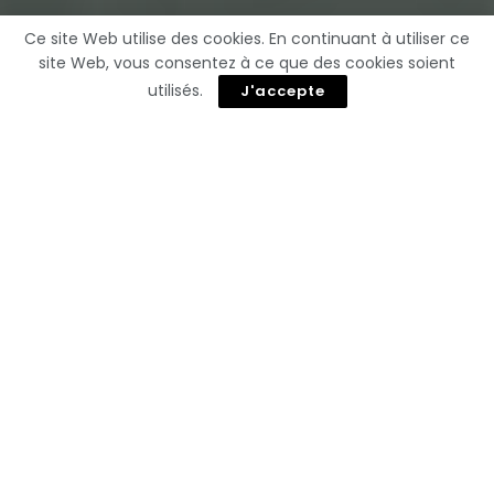
Ce site Web utilise des cookies. En continuant à utiliser ce
site Web, vous consentez à ce que des cookies soient
utilisés.
J'accepte
EA Sports, reconnu pour ses prédictions sportives
précises, s’est illustré en dénichant les quatre
derniers champions du monde. Son modèle
sophistiqué, basé sur des données de jeux vidéo,
annonce déjà le futur vainqueur de la Coupe du
Monde. Qui succédera à
France
,
Allemagne
,
Italie
et
Bresil
?
EA Sports prédit le
champion de la Coupe du