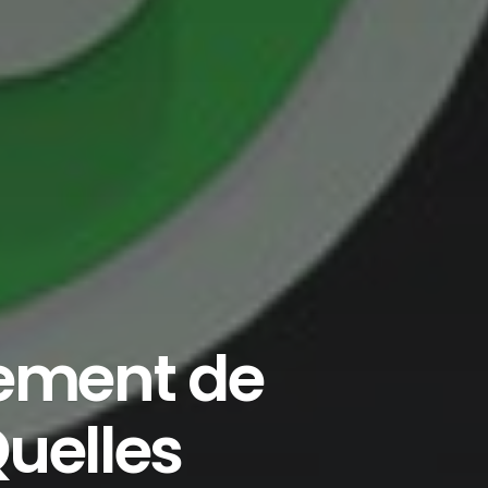
cement de
uelles