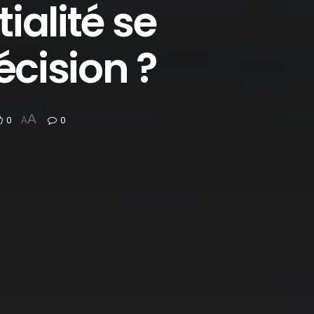
ialité se
écision ?
A
0
0
A