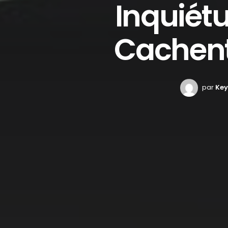
Inquiétu
Cachent 
par
Key